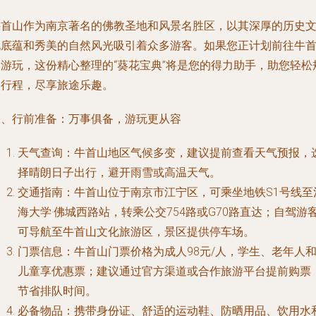
牛首山作为南京著名的佛教圣地和风景名胜区，以其深厚的历史
化底蕴和秀美的自然风光吸引着众多游客。如果您正计划前往牛
山游玩，这份精心整理的“葵花宝典”将是您的得力助手，助您轻松
划行程，尽享旅途乐趣。
一、行前准备：万事俱备，游玩更从容
天气查询：牛首山地区气候多变，建议提前查看天气预报，
择晴朗日子出行，避开雨雪或高温天气。
交通指南：牛首山位于南京市江宁区，可乘坐地铁S1号线至
海大学·佛城西路站，转乘公交754路或G70路直达；自驾游
可导航至牛首山文化旅游区，景区提供停车场。
门票信息：牛首山门票价格为成人98元/人，学生、老年人
儿童享优惠票；建议通过官方渠道或合作旅游平台提前购票
节省排队时间。
必备物品：携带身份证、舒适的运动鞋、防晒用品、饮用水