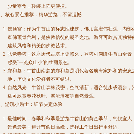
少量零食，轻装上阵更便捷。
二、核心景点推荐：精华游览，不留遗憾
佛顶宫：作为牛首山的标志性建筑，佛顶宫宏伟壮观，内部
奉佛顶骨舍利，是佛教信徒的朝圣之地。游客可欣赏其独特
建筑风格和精美的佛教艺术。
弘觉寺塔：这座唐代古塔历史悠久，登塔可俯瞰牛首山全景
感受“一览众山小”的壮丽景色。
郑和墓：牛首山南麓的郑和墓是明代著名航海家郑和的安息
地，历史文化爱好者不可错过。
自然风光：牛首山森林茂密，空气清新，适合徒步或漫步，
途可欣赏春花秋叶、溪流瀑布等自然景观。
三、游玩小贴士：细节决定体验
最佳时间：春季和秋季是游览牛首山的黄金季节，气候宜人
景色最美；避开节假日高峰，选择工作日出行更舒适。