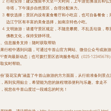
行程安排：建议预留半天至一天时间，上午游览佛顶宫和弘
寺塔，下午漫步自然景区，合理分配体力。
餐饮选择：景区内设有素食餐厅和小吃店，也可自备餐食；
边江宁区有丰富的美食选择，如南京特色小吃。
文明旅游：请遵守景区规定，不随意攀爬、不乱丢垃圾，尊
佛教文化，保持安静环境。
四、信息服务支持：随时获取帮助
如果行程中遇到问题，可通过牛首山官方网站、微信公众号或旅
PP查询最新动态；也可拨打景区咨询服务电话（025-12345678
获取实时帮助。
这份“葵花宝典”涵盖了牛首山旅游的方方面面，从行前准备到景点
览，再到实用贴士，希望能为您的旅程增添便利与乐趣。拿走不
谢，祝您在牛首山度过一段难忘的时光！