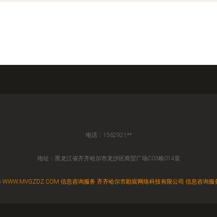
电话：1562921**
地址：黑龙江省齐齐哈尔市龙沙区商贸广场C03栋014室
6
WWW.MVGZDZ.COM
信息咨询服务
齐齐哈尔市勘宸网络科技有限公司
信息咨询服